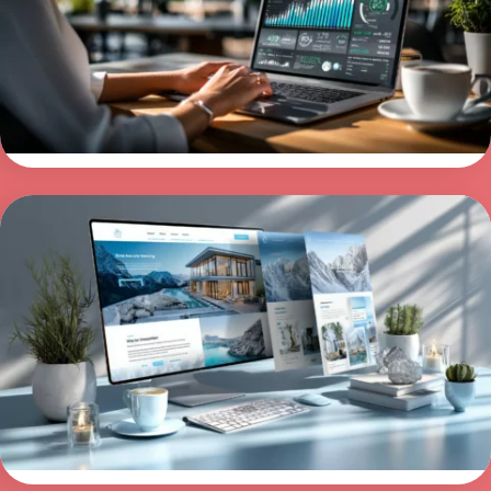
lykkes med lønnsomme kampanjer. Her lærer
du steg for steg hvordan du planlegger, setter
opp og optimaliserer Google Ads for best
mulig resultater.
Les mer >
Lage nettside med WordPress
Ønsker du å lage nettside med WordPress uten
å bruke måneder på tekniske detaljer? Vi
bygger en profesjonell WordPress-nettside
med alt inkludert. Design, innhold og SEO til fast
pris.
Les mer >