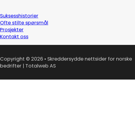
Suksesshistorier
Ofte stilte spørsmål
Prosjekter
Kontakt oss
Copyright © 2026 • Skreddersydde nettsider for norske
bedrifter | Totalweb AS