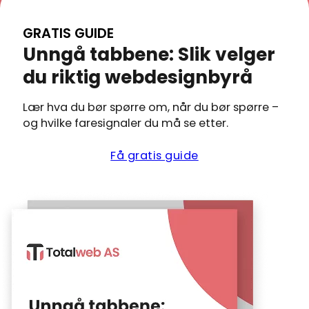
tydelig prosess og
forhånd –
størrelse og hvor
levert som avtalt
ingen
raskt vi får
GRATIS GUIDE
kan lese
skjulte
tilbakemeldinger
Unngå tabbene: Slik velger
kundeanmeldelse
kostnader.
fra deg.
viser hva andre h
Vi tilbyr
du riktig webdesignbyrå
opplevd
ulike
pakker
Lær hva du bør spørre om, når du bør spørre –
basert på
og hvilke faresignaler du må se etter.
behov. Se
vår
Få gratis guide
komplette
prisside
for
aktuelle
prisnivåer
og hva
som er
inkludert.