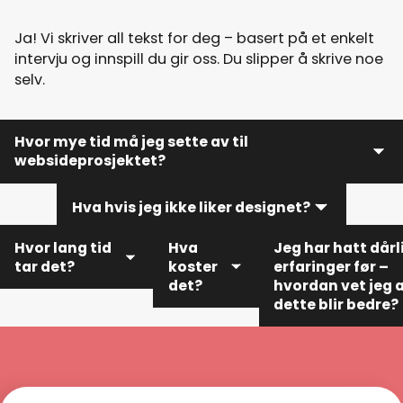
Ja! Vi skriver all tekst for deg – basert på et enkelt
intervju og innspill du gir oss. Du slipper å skrive noe
selv.
Hvor mye tid må jeg sette av til
websideprosjektet?
Hva hvis jeg ikke liker designet?
Ikke mye. Vi leder prosessen, stiller de riktige
spørsmålene og skriver all tekst for deg. Du trenger
Hvor lang tid
Hva
Jeg har hatt dårl
bare å gi tilbakemeldinger underveis.
tar det?
koster
erfaringer før –
Du får alltid utkast du kan gi tilbakemeldinger på. Vi
det?
hvordan vet jeg 
jobber tett sammen og justerer til du er fornøyd.
dette blir bedre?
Vanlig
Du får en
leveringstid er 2–
Hos oss får du én
fast pris
4 uker, avhengig
kontaktperson, e
på
av prosjektets