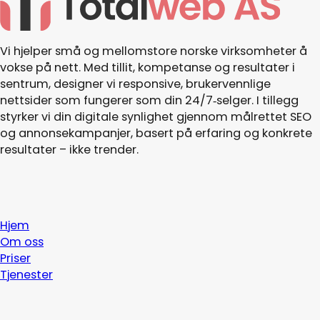
Goo
bedrifter kan
dette gi bedre
resultater og
Vi hjelper små og mellomstore norske virksomheter å
lavere kostnad
vokse på nett. Med tillit, kompetanse og resultater i
per kunde over
sentrum, designer vi responsive, brukervennlige
tid.
nettsider som fungerer som din 24/7‑selger. I tillegg
styrker vi din digitale synlighet gjennom målrettet SEO
og annonsekampanjer, basert på erfaring og konkrete
resultater – ikke trender.
Hjem
Om oss
Priser
Tjenester