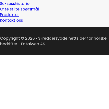
Suksesshistorier
Ofte stilte spørsmål
Prosjekter
Kontakt oss
Copyright © 2026 • Skreddersydde nettsider for norske
bedrifter | Totalweb AS