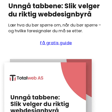
tilbakemeldinger
Unngå tabbene: Slik velger
kundeanmeldelse
kostnader.
fra deg.
viser hva andre h
Vi tilbyr
du riktig webdesignbyrå
opplevd
ulike
pakker
Lær hva du bør spørre om, når du bør spørre –
basert på
og hvilke faresignaler du må se etter.
behov. Se
vår
Få gratis guide
komplette
prisside
for
aktuelle
prisnivåer
og hva
som er
inkludert.