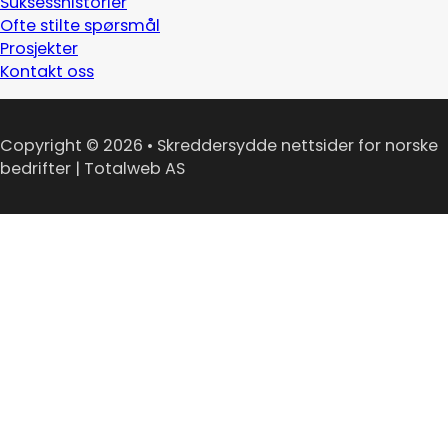
Suksesshistorier
Ofte stilte spørsmål
Prosjekter
Kontakt oss
Copyright © 2026 • Skreddersydde nettsider for norske
bedrifter | Totalweb AS