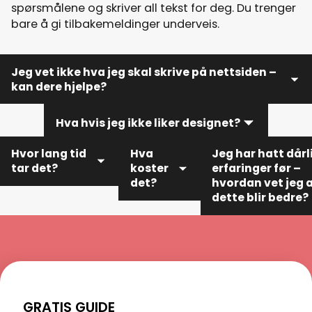
spørsmålene og skriver all tekst for deg. Du trenger
bare å gi tilbakemeldinger underveis.
Jeg vet ikke hva jeg skal skrive på nettsiden –
kan dere hjelpe?
Hva hvis jeg ikke liker designet?
Ja! Vi skriver all tekst for deg – basert på et enkelt
intervju og innspill du gir oss. Du slipper å skrive noe
Hvor lang tid
Hva
Jeg har hatt dårl
selv.
tar det?
koster
erfaringer før –
Du får alltid utkast du kan gi tilbakemeldinger på. Vi
det?
hvordan vet jeg 
jobber tett sammen og justerer til du er fornøyd.
dette blir bedre?
Vanlig
Du får en
leveringstid er 2–
Hos oss får du én
fast pris
4 uker, avhengig
kontaktperson, e
på
av prosjektets
tydelig prosess og
forhånd –
størrelse og hvor
levert som avtalt
ingen
raskt vi får
GRATIS GUIDE
kan lese
skjulte