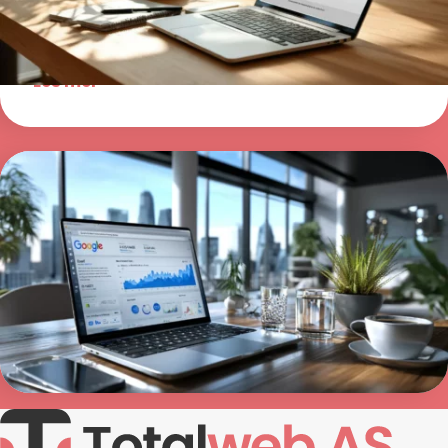
brukervennlig og skalerbar nettside. Klar for
salg fra dag én.
Les mer >
Google Ads kampanje
Få en Google Ads kampanje som leverer verdi
for bedriften din. Vi jobber strategisk med
søkeord, annonser og data for å øke både
synlighet, trafikk og konverteringer.
Les mer >