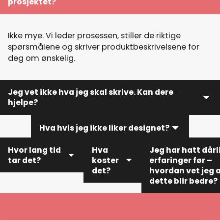
prosjektet?
Ikke mye. Vi leder prosessen, stiller de riktige
spørsmålene og skriver produktbeskrivelsene for
deg om ønskelig.
Jeg vet ikke hva jeg skal skrive. Kan dere
hjelpe?
Hva hvis jeg ikke liker designet?
Ja! Vi skriver all alle produktbeskrivelsene for deg
om ønskelig. Du slipper å skrive noe selv.
Hvor lang tid
Hva
Jeg har hatt dårl
tar det?
koster
erfaringer før –
Du får alltid utkast du kan gi tilbakemeldinger på. Vi
det?
hvordan vet jeg 
jobber tett sammen og justerer til du er fornøyd.
dette blir bedre?
Vanlig
Du får en
leveringstid er 2–
Hos oss får du én
fast pris
4 uker, avhengig