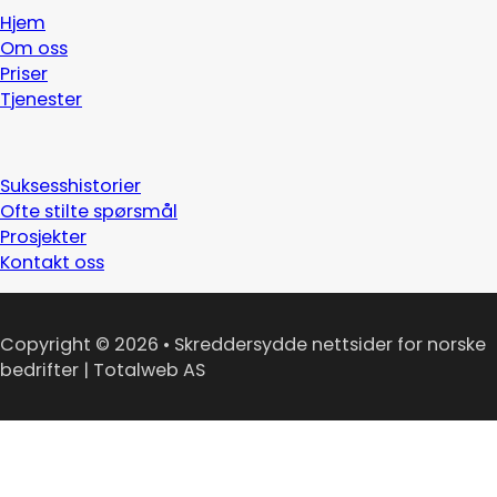
Hjem
Om oss
Priser
Tjenester
Suksesshistorier
Ofte stilte spørsmål
Prosjekter
Kontakt oss
Copyright © 2026 • Skreddersydde nettsider for norske
bedrifter | Totalweb AS