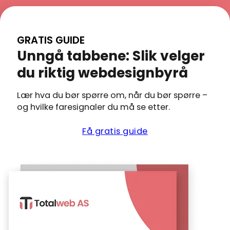
kontaktperson, e
på
av prosjektets
tydelig prosess og
forhånd –
størrelse og hvor
levert som avtalt
ingen
raskt vi får
GRATIS GUIDE
kan lese
skjulte
tilbakemeldinger
Unngå tabbene: Slik velger
kundeanmeldelse
kostnader.
fra deg.
viser hva andre h
Vi tilbyr
du riktig webdesignbyrå
opplevd
ulike
pakker
Lær hva du bør spørre om, når du bør spørre –
basert på
og hvilke faresignaler du må se etter.
behov. Se
vår
Få gratis guide
komplette
prisside
for
aktuelle
prisnivåer
og hva
som er
inkludert.