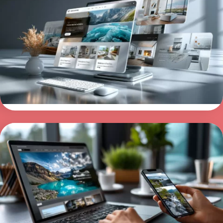
Design av nettside
Design av nettside handler om mer enn
utseende. Det skal også gjøre det enkelt for
kundene å velge deg. Vi utvikler profesjonelle
nettsider med gjennomtenkt design og tydelig
struktur som styrker merkevaren din.
Les mer >
Nettsider i WordPress
En nettside i WordPress gir deg full kontroll, høy
fleksibilitet og gode muligheter for videre
vekst. Vi utvikler moderne nettsider som er
raske, brukervennlige og tilpasset både mobil
og desktop. Målet er en nettside som gjør det