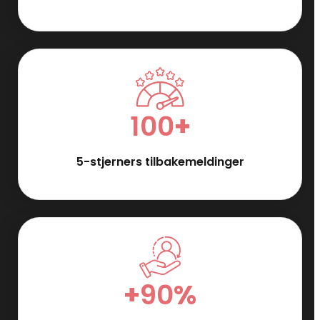
100
+
5-stjerners tilbakemeldinger
+
90
%