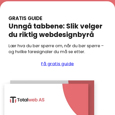
kontaktperson, e
på
av prosjektets
tydelig prosess og
forhånd –
størrelse og hvor
levert som avtalt
ingen
raskt vi får
GRATIS GUIDE
kan lese
skjulte
tilbakemeldinger
Unngå tabbene: Slik velger
kundeanmeldelse
kostnader.
fra deg.
viser hva andre h
Vi tilbyr
du riktig webdesignbyrå
opplevd
ulike
pakker
Lær hva du bør spørre om, når du bør spørre –
basert på
og hvilke faresignaler du må se etter.
behov. Se
vår
Få gratis guide
komplette
prisside
for
aktuelle
prisnivåer
og hva
som er
inkludert.