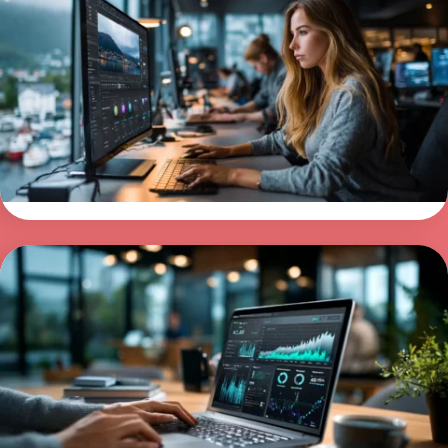
kunder
Ny nettside i Bergen utviklet for bedrifter som
ønsker flere kunder og bedre synlighet i
Google. Vi kombinerer design, teknologi og SEO
for å sikre at nettsiden leverer resultater.
Les mer >
Nettside for salg: Gjør nettsiden til
en effektiv salgskanal
En nettside for salg er utviklet for å tiltrekke
kunder og skape flere henvendelser. Vi lager
profesjonelle nettsider som hjelper bedriften
din med å få mer ut av trafikken.