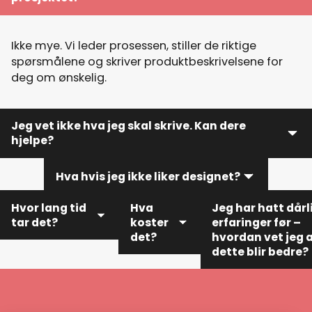
Ikke mye. Vi leder prosessen, stiller de riktige
spørsmålene og skriver produktbeskrivelsene for
deg om ønskelig.
Jeg vet ikke hva jeg skal skrive. Kan dere
hjelpe?
Hva hvis jeg ikke liker designet?
Ja! Vi skriver all alle produktbeskrivelsene for deg
om ønskelig. Du slipper å skrive noe selv.
Hvor lang tid
Hva
Jeg har hatt dårl
tar det?
koster
erfaringer før –
Du får alltid utkast du kan gi tilbakemeldinger på. Vi
det?
hvordan vet jeg 
jobber tett sammen og justerer til du er fornøyd.
dette blir bedre?
Vanlig
Du får en
leveringstid er 2–
Hos oss får du én
fast pris
4 uker, avhengig