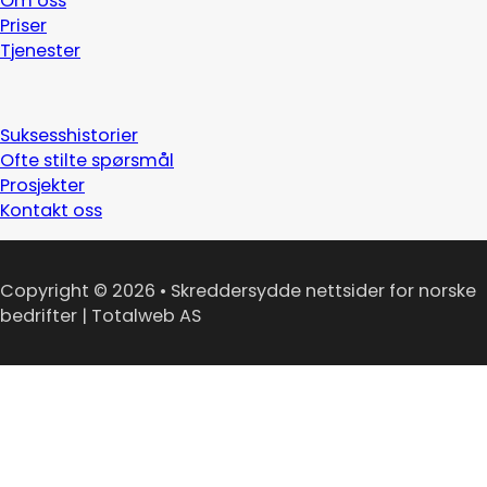
Om oss
Priser
Tjenester
Suksesshistorier
Ofte stilte spørsmål
Prosjekter
Kontakt oss
Copyright © 2026 • Skreddersydde nettsider for norske
bedrifter | Totalweb AS