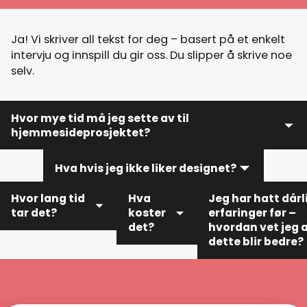
Ja! Vi skriver all tekst for deg – basert på et enkelt
intervju og innspill du gir oss. Du slipper å skrive noe
selv.
Hvor mye tid må jeg sette av til
hjemmesideprosjektet?
Hva hvis jeg ikke liker designet?
Ikke mye. Vi leder prosessen, stiller de riktige
spørsmålene og skriver all tekst for deg. Du trenger
Hvor lang tid
Hva
Jeg har hatt dårl
bare å gi tilbakemeldinger underveis.
tar det?
koster
erfaringer før –
Du får alltid utkast du kan gi tilbakemeldinger på. Vi
det?
hvordan vet jeg 
jobber tett sammen og justerer til du er fornøyd.
dette blir bedre?
Vanlig
Du får en
leveringstid er 2–
Hos oss får du én
fast pris
4 uker, avhengig
kontaktperson, e
på