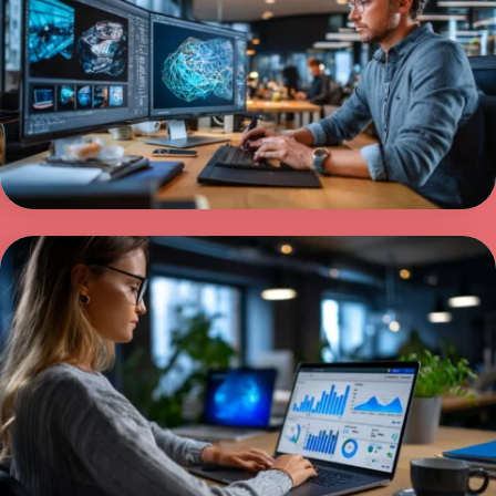
nettsider for bedrifter
Trenger du web design i Oslo? Vi designer
nettsider for bedrifter i Oslo som kombinerer
godt design, tydelig struktur og høy ytelse.
Les mer >
Google Ads i Norge – Eksperter
som gir målbare resultater
Med Google Ads i Norge kan du nå potensielle
kunder akkurat når behovet oppstår. Vi jobber
strukturert med søkeord, annonser og data for
å sikre bedre avkastning.
Les mer >