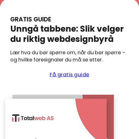
av prosjektets
tydelig prosess og
forhånd –
størrelse og hvor
levert som avtalt
ingen
raskt vi får
GRATIS GUIDE
kan lese
skjulte
tilbakemeldinger
Unngå tabbene: Slik velger
kundeanmeldelse
kostnader.
fra deg.
viser hva andre h
Vi tilbyr
du riktig webdesignbyrå
opplevd
ulike
pakker
Lær hva du bør spørre om, når du bør spørre –
basert på
og hvilke faresignaler du må se etter.
behov. Se
vår
Få gratis guide
komplette
prisside
for
aktuelle
prisnivåer
og hva
som er
inkludert.