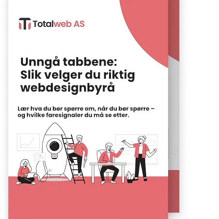
prisnivåer
og hva
som er
inkludert.