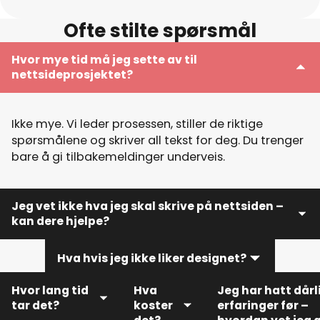
Ofte stilte spørsmål
Hvor mye tid må jeg sette av til
nettsideprosjektet?
Ikke mye. Vi leder prosessen, stiller de riktige
spørsmålene og skriver all tekst for deg. Du trenger
bare å gi tilbakemeldinger underveis.
Jeg vet ikke hva jeg skal skrive på nettsiden –
kan dere hjelpe?
Hva hvis jeg ikke liker designet?
Ja! Vi skriver all tekst for deg – basert på et enkelt
intervju og innspill du gir oss. Du slipper å skrive noe
Hvor lang tid
Hva
Jeg har hatt dårl
selv.
tar det?
koster
erfaringer før –
Du får alltid utkast du kan gi tilbakemeldinger på. Vi