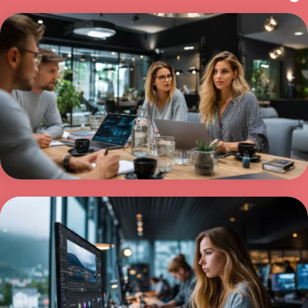
Pris på nettside
Pris på nettside avhenger av behov, funksjoner
og ambisjonsnivå. Vi utvikler profesjonelle
nettsider med design, innhold og teknisk
oppsett inkludert.
Les mer >
Ny nettside i Bergen
Ny nettside i Bergen utviklet for bedrifter som
ønsker flere kunder og bedre synlighet i
Google. Vi kombinerer design, teknologi og SEO
for å sikre at nettsiden leverer resultater.