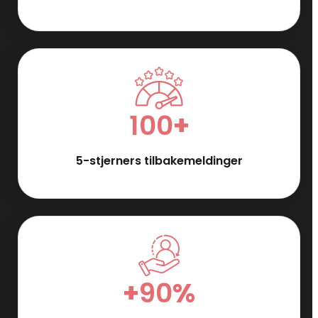
100
+
5-stjerners tilbakemeldinger
+
90
%