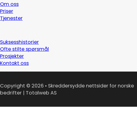
Om oss
Priser
Tjenester
Suksesshistorier
Ofte stilte spørsmål
Prosjekter
Kontakt oss
Copyright © 2026 • Skreddersydde nettsider for norske
bedrifter | Totalweb AS