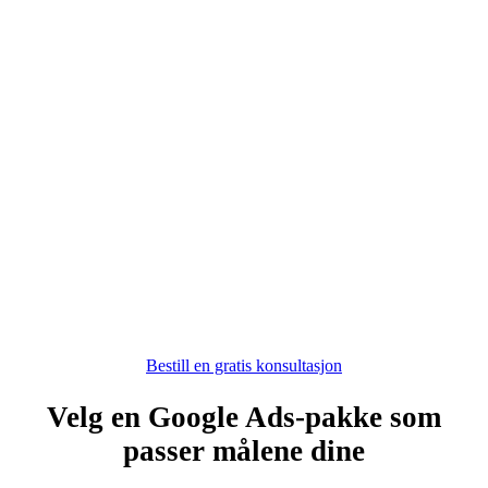
Vi bygger kampanjene, setter opp
sporingen og lanserer når alt er klart.
03
Løpende optimalisering
Vi følger opp kampanjene med testing,
rapportering og løpende forbedringer.
Bestill en gratis konsultasjon
Velg en Google Ads-pakke som
passer målene dine