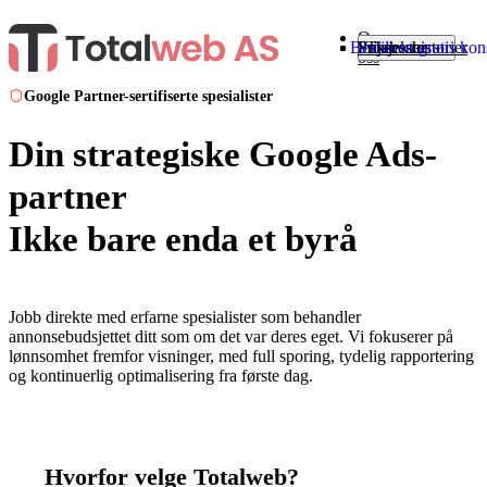
Om
Bestill en gratis ko
Hjem
Priser
Suksesshistorier
Prosjekter
Tjenester
oss
Google Partner-sertifiserte spesialister
Din strategiske Google Ads-
partner
Ikke bare enda et byrå
Jobb direkte med erfarne spesialister som behandler
annonsebudsjettet ditt som om det var deres eget. Vi fokuserer på
lønnsomhet fremfor visninger, med full sporing, tydelig rapportering
og kontinuerlig optimalisering fra første dag.
Hvorfor velge Totalweb?