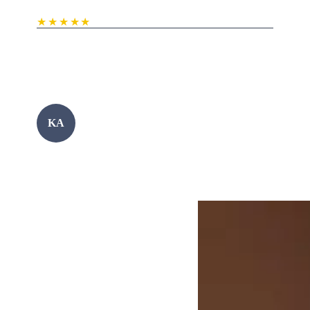
★★★★★
Vi opplever høyere kvalitet på henvendelsene og
bedre avkastning på markedsføringen enn tidligere.
Karoline Abrahamsen
KA
Hundetrener Abrahamsen