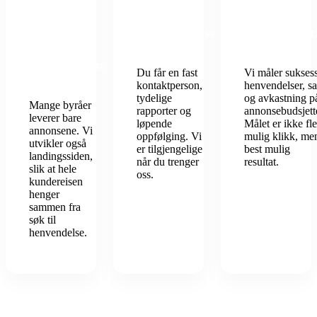
Én
Fast
Fokus på
leverandør.
kontaktperson
lønnsomhet
Hele
kundereisen.
Du får en fast
Vi måler suksess
kontaktperson,
henvendelser, sa
tydelige
og avkastning p
Mange byråer
rapporter og
annonsebudsjett
leverer bare
løpende
Målet er ikke fle
annonsene. Vi
oppfølging. Vi
mulig klikk, me
utvikler også
er tilgjengelige
best mulig
landingssiden,
når du trenger
resultat.
slik at hele
oss.
kundereisen
henger
sammen fra
søk til
henvendelse.