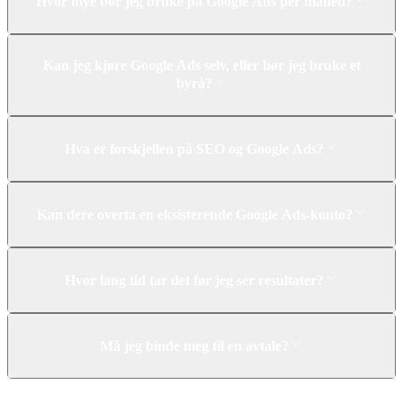
Hvor mye bør jeg bruke på Google Ads per måned?
Kan jeg kjøre Google Ads selv, eller bør jeg bruke et
byrå?
Hva er forskjellen på SEO og Google Ads?
Kan dere overta en eksisterende Google Ads-konto?
Hvor lang tid tar det før jeg ser resultater?
Må jeg binde meg til en avtale?