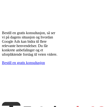
Klar for flere
Gratis første
konsultasjon
relevante
henvendelser?
Fast
månedspris
Bestill en gratis konsultasjon, så ser
Google
vi på dagens situasjon og hvordan
Partner-
Google Ads kan bidra til flere
relevante henvendelser. Du får
sertifisert
konkrete anbefalinger og et
uforpliktende forslag til veien videre.
Full innsikt i
Bestill en gratis konsultasjon
kampanjene
Månedlig
rapportering
Én fast
kontaktperson
Footer