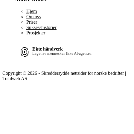
Hjem
Om oss
Priser
Suksesshistorier
Prosjekter
Ekte håndverk
Laget av mennesker, ikke AI-agenter.
Copyright © 2026 • Skreddersydde nettsider for norske bedrifter |
Totalweb AS