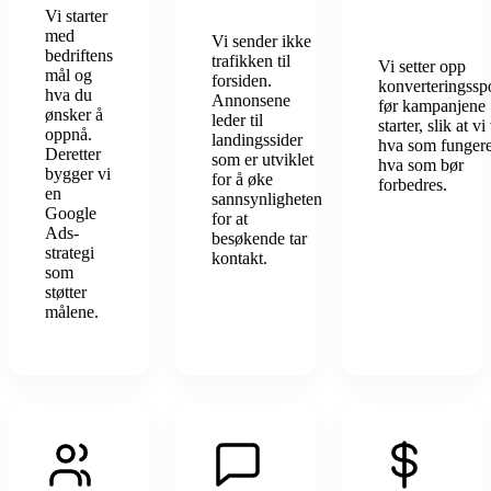
dag
Vi starter
med
Vi sender ikke
bedriftens
trafikken til
Vi setter opp
mål og
forsiden.
konverteringssp
hva du
Annonsene
før kampanjene
ønsker å
leder til
starter, slik at vi
oppnå.
landingssider
hva som funger
Deretter
som er utviklet
hva som bør
bygger vi
for å øke
forbedres.
en
sannsynligheten
Google
for at
Ads-
besøkende tar
strategi
kontakt.
som
støtter
målene.